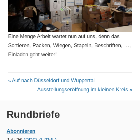
Eine Menge Arbeit wartet nun auf uns, denn das
Sortieren, Packen, Wiegen, Stapeln, Beschriften, …,
Einladen geht weiter!
ALLGEMEIN
Beitragsnavigation
Vorheriger
Auf nach Düsseldorf und Wuppertal
Beitrag:
Nächster
Ausstellungseröffnung im kleinen Kreis
BIHAC
Beitrag:
Rundbriefe
Abonnieren