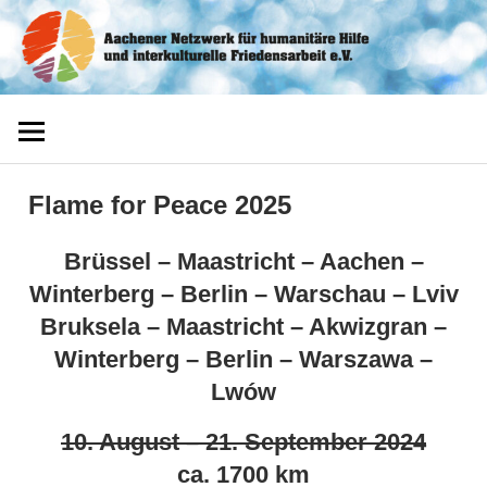
Zum
Aachener
Inhalt
springen
Netzwerk
Flame for Peace 2025
Brüssel – Maastricht – Aachen –
Winterberg – Berlin – Warschau – Lviv
Bruksela – Maastricht – Akwizgran –
Winterberg – Berlin – Warszawa –
Lwów
10. August – 21. September 2024
ca. 1700 km