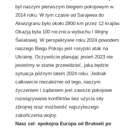
był naszym pierwszym biegiem pokojowym w
2014 roku. W tym czasie od Sarajewa do
Akwizgranu było około 2800 km przez 12 krajów.
Okazją była 100 rocznica wybuchu I Wojny
Światowej. W perspektywie roku 2024 powodem
naszego Biegu Pokoju jest rosyjski atak na
Ukrainę. Oczywiście planując jesień 2023 nie
jesteśmy w stanie przewidzieć, jaka będzie
sytuacja późnym latem 2024 roku. Jednak
całkowicie niezależnie od tego, naszym
życzeniem i żądaniem jest zawsze pokojowe
rozwiązywanie konfliktów bez użycia siły
zbrojnej oraz możliwość najszybszego
zakończenia wojny.
Nasz cel: epokojna Europa od Brukseli po