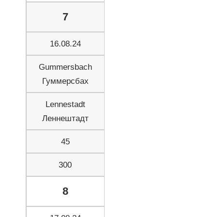
7
16.08.24
Gummersbach
Гуммерсбах
Lennestadt
Леннештадт
45
300
8