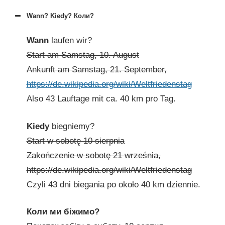
Wann? Kiedy? Коли?
Wann
laufen wir?
Start am Samstag, 10. August
Ankunft am Samstag, 21. September,
https://de.wikipedia.org/wiki/Weltfriedenstag
Also 43 Lauftage mit ca. 40 km pro Tag.
Kiedy
biegniemy?
Start w sobotę 10 sierpnia
Zakończenie w sobotę 21 września,
https://de.wikipedia.org/wiki/Weltfriedenstag
Czyli 43 dni biegania po około 40 km dziennie.
Коли ми біжимо?