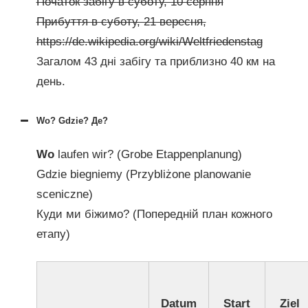
Початок забігу в суботу, 10 серпня
Прибуття в суботу, 21 вересня,
https://de.wikipedia.org/wiki/Weltfriedenstag
Загалом 43 дні забігу та приблизно 40 км на
день.
Wo? Gdzie? Де?
Wo
laufen wir? (Grobe Etappenplanung)
Gdzie biegniemy (Przybliżone planowanie
sceniczne)
Куди ми біжимо? (Попередній план кожного
етапу)
Datum
Start
Ziel