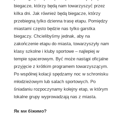
biegacze, którzy będą nam towarzyszyć przez
kilka dni. Jak również będą biegacze, którzy
przebiegną tylko dzienna trasę etapu. Pomiędzy
miastami często będzie nas tylko garstka
biegaczy. Chcielibyśmy jednak, aby na
zakończenie etapu do miasta, towarzyszyły nam
klasy szkolne i kluby sportowe – najlepiej w
tempie spacerowym. Być może nastąpi oficjalne
przyjęcie z krótkim programem towarzyszącym.
Po wspólnej kolacji spędzamy noc w schronisku
młodzieżowym lub salach sportowych. Po
śniadaniu rozpoczynamy kolejny etap, w którym
lokalne grupy wyprowadzają nas z miasta.
Як ми біжимо?