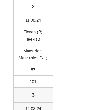
2
11.08.24
Tienen (B)
Тінен (B)
Maastricht
Маастріхт (NL)
57
101
3
12.08.24