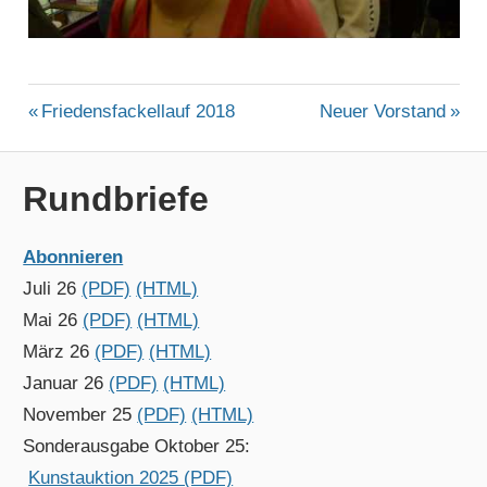
ALLGEMEIN
Beitragsnavigation
Vorheriger
Nächster
Friedensfackellauf 2018
Neuer Vorstand
Beitrag:
Beitrag:
Rundbriefe
Abonnieren
Juli 26
(PDF)
(HTML)
Mai 26
(PDF)
(HTML)
März 26
(PDF)
(HTML)
Januar 26
(PDF)
(HTML)
November 25
(PDF)
(HTML)
Sonderausgabe Oktober 25:
Kunstauktion 2025 (PDF)