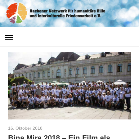
Zum
Aachener
Inhalt
springen
Netzwerk
16. Oktober 2018
Helmut Hardy
Bina Mira 2018 – Ein Film als