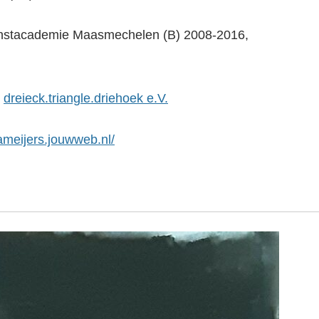
unstacademie Maasmechelen (B) 2008-2016,
n
dreieck.triangle.driehoek e.V.
iameijers.jouwweb.nl/