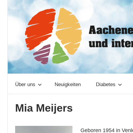
Zum
Aachener
Inhalt
springen
Netzwerk
Über uns
Neuigkeiten
Diabetes
Mia Meijers
Geboren 1954 in Venlo