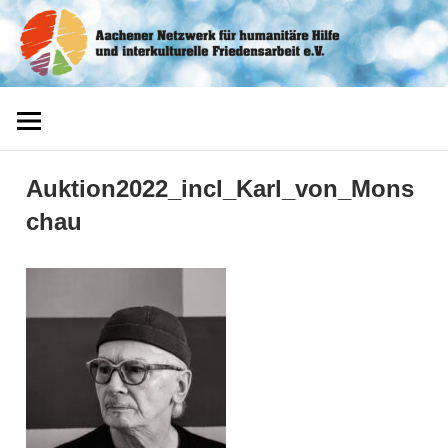
Zum
Aachener
Inhalt
springen
Netzwerk
Auktion2022_incl_Karl_von_Mons
chau