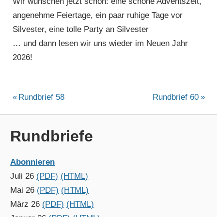
Wir wünschen jetzt schon: eine schöne Adventszeit,
angenehme Feiertage, ein paar ruhige Tage vor
Silvester, eine tolle Party an Silvester
… und dann lesen wir uns wieder im Neuen Jahr
2026!
ALLGEMEIN
Beitragsnavigation
Vorheriger
Nächster
Rundbrief 58
Rundbrief 60
Beitrag:
Beitrag:
Rundbriefe
Abonnieren
Juli 26
(PDF)
(HTML)
Mai 26
(PDF)
(HTML)
März 26
(PDF)
(HTML)