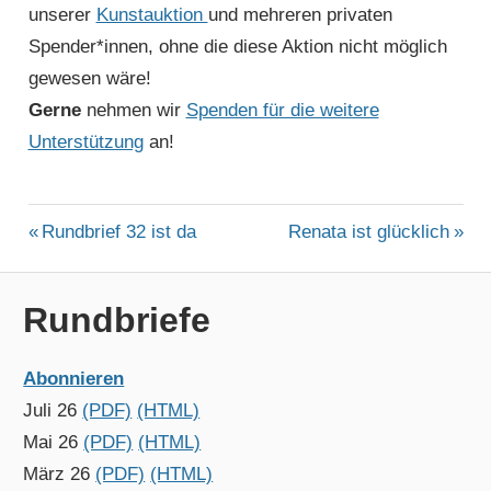
unserer
Kunstauktion
und mehreren privaten
Spender*innen, ohne die diese Aktion nicht möglich
gewesen wäre!
Gerne
nehmen wir
Spenden für die weitere
Unterstützung
an!
ALLGEMEIN
Beitragsnavigation
Vorheriger
Nächster
Rundbrief 32 ist da
Renata ist glücklich
Beitrag:
Beitrag:
UKRAINE
Rundbriefe
Abonnieren
Juli 26
(PDF)
(HTML)
Mai 26
(PDF)
(HTML)
März 26
(PDF)
(HTML)