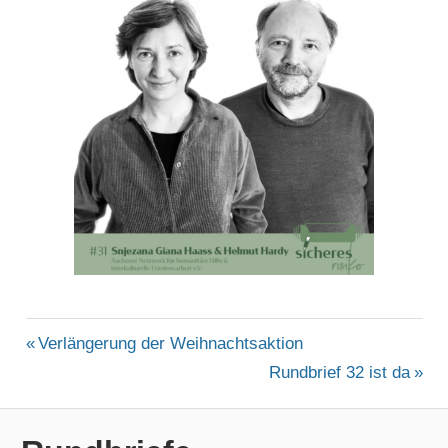
ALLGEMEIN
Beitragsnavigation
Vorheriger
Verlängerung der Weihnachtsaktion
Beitrag:
Nächster
Rundbrief 32 ist da
Beitrag: