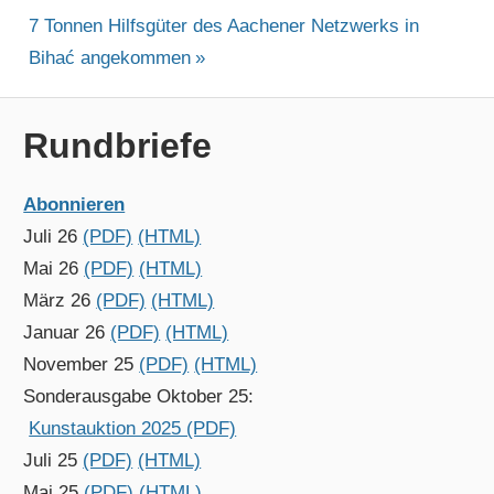
Nächster
Beitrag:
7 Tonnen Hilfsgüter des Aachener Netzwerks in
Beitrag:
Bihać angekommen
Rundbriefe
Abonnieren
Juli 26
(PDF)
(HTML)
Mai 26
(PDF)
(HTML)
März 26
(PDF)
(HTML)
Januar 26
(PDF)
(HTML)
November 25
(PDF)
(HTML)
Sonderausgabe Oktober 25:
Kunstauktion 2025 (PDF)
Juli 25
(PDF)
(HTML)
Mai 25
(PDF)
(HTML)