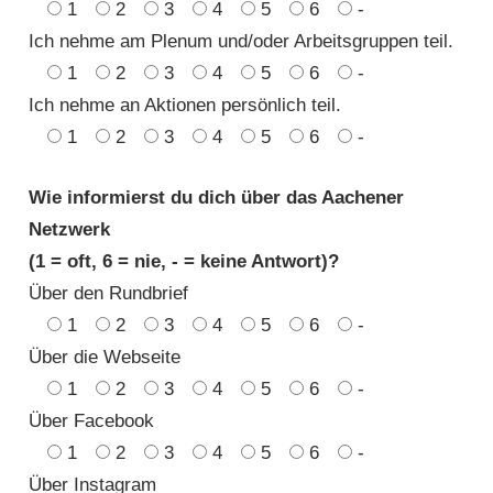
1
2
3
4
5
6
-
Ich nehme am Plenum und/oder Arbeitsgruppen teil.
1
2
3
4
5
6
-
Ich nehme an Aktionen persönlich teil.
1
2
3
4
5
6
-
Wie informierst du dich über das Aachener
Netzwerk
(1 = oft, 6 = nie, - = keine Antwort)?
Über den Rundbrief
1
2
3
4
5
6
-
Über die Webseite
1
2
3
4
5
6
-
Über Facebook
1
2
3
4
5
6
-
Über Instagram