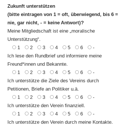
Zukunft unterstützen
(bitte eintragen von 1 = oft, überwiegend, bis 6 =
nie, gar nicht, - = keine Antwort)?
Meine Mitgliedschaft ist eine „moralische
Unterstützung“.
1
2
3
4
5
6
-
Ich lese den Rundbrief und informiere meine
Freund*innen und Bekannte.
1
2
3
4
5
6
-
Ich unterstütze die Ziele des Vereins durch
Petitionen, Briefe an Politiker u.ä.
1
2
3
4
5
6
-
Ich unterstütze den Verein finanziell.
1
2
3
4
5
6
-
Ich unterstütze den Verein durch meine Kontakte.