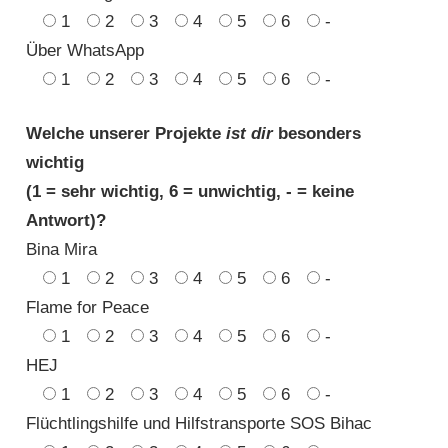
1
2
3
4
5
6
-
Über WhatsApp
1
2
3
4
5
6
-
Welche unserer Projekte
ist dir
besonders
wichtig
(1 = sehr wichtig, 6 = unwichtig, - = keine
Antwort)?
Bina Mira
1
2
3
4
5
6
-
Flame for Peace
1
2
3
4
5
6
-
HEJ
1
2
3
4
5
6
-
Flüchtlingshilfe und Hilfstransporte SOS Bihac