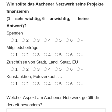
Wie sollte das Aachener Netzwerk seine Projekte
finanzieren
(1 = sehr wichtig, 6 = unwichtig, - = keine
Antwort)?
Spenden
1
2
3
4
5
6
-
Mitgliedsbeiträge
1
2
3
4
5
6
-
Zuschüsse von Stadt, Land, Staat, EU
1
2
3
4
5
6
-
Kunstauktion, Fotoverkauf, …
1
2
3
4
5
6
-
Welcher Aspekt am Aachener Netzwerk gefällt dir
derzeit besonders?