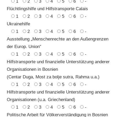
1
2
3
4
5
6
-
Flüchtlingshilfe und Hilfstransporte Calais
1
2
3
4
5
6
-
Ukrainehilfe
1
2
3
4
5
6
-
Ausstellung „Menschenrechte an den Außengrenzen
der Europ. Union“
1
2
3
4
5
6
-
Hilfstransporte und finanzielle Unterstützung anderer
Organisationen in Bosnien
(Centar Duga, Most za bolje sutra, Rahma u.a.)
1
2
3
4
5
6
-
Hilfstransporte und finanzielle Unterstützung anderer
Organisationen (u.a. Griechenland)
1
2
3
4
5
6
-
Politische Arbeit für Völkerverständigung in Bosnien