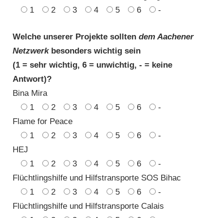
1
2
3
4
5
6
-
Welche unserer Projekte sollten
dem Aachener
Netzwerk
besonders wichtig sein
(1 = sehr wichtig, 6 = unwichtig, - = keine
Antwort)?
Bina Mira
1
2
3
4
5
6
-
Flame for Peace
1
2
3
4
5
6
-
HEJ
1
2
3
4
5
6
-
Flüchtlingshilfe und Hilfstransporte SOS Bihac
1
2
3
4
5
6
-
Flüchtlingshilfe und Hilfstransporte Calais