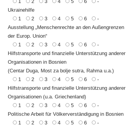
1
2
3
4
5
6
-
Ukrainehilfe
1
2
3
4
5
6
-
Ausstellung „Menschenrechte an den Außengrenzen
der Europ. Union“
1
2
3
4
5
6
-
Hilfstransporte und finanzielle Unterstützung anderer
Organisationen in Bosnien
(Centar Duga, Most za bolje sutra, Rahma u.a.)
1
2
3
4
5
6
-
Hilfstransporte und finanzielle Unterstützung anderer
Organisationen (u.a. Griechenland)
1
2
3
4
5
6
-
Politische Arbeit für Völkerverständigung in Bosnien
1
2
3
4
5
6
-