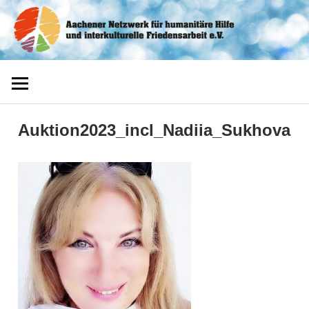
Zum
Aachener
Inhalt
springen
Netzwerk
Auktion2023_incl_Nadiia_Sukhova