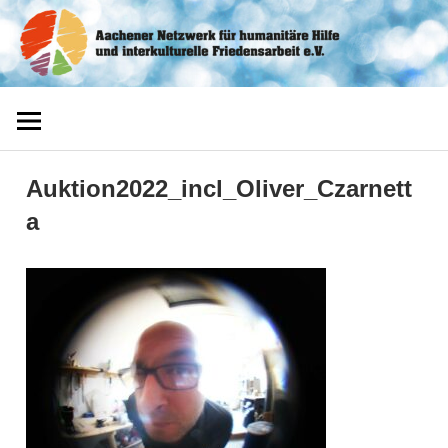
Zum
Aachener
Inhalt
springen
Netzwerk
Auktion2022_incl_Oliver_Czarnett
a