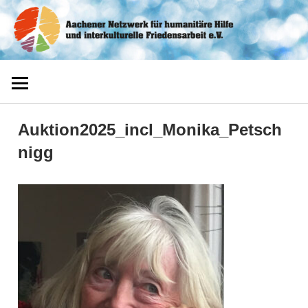
Zum
Aachener
Inhalt
springen
Netzwerk
Auktion2025_incl_Monika_Petsch
nigg