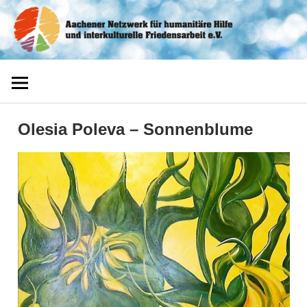
Zum
Aachener
Inhalt
springen
Netzwerk
Olesia Poleva – Sonnenblume