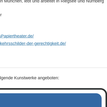
n München, lebt und arbeitet in Riegsee und Nürnberg
r
sPapiertheater.de/
kehrsschilder-der-gerechtigkeit.de/
lgende Kunstwerke angeboten: