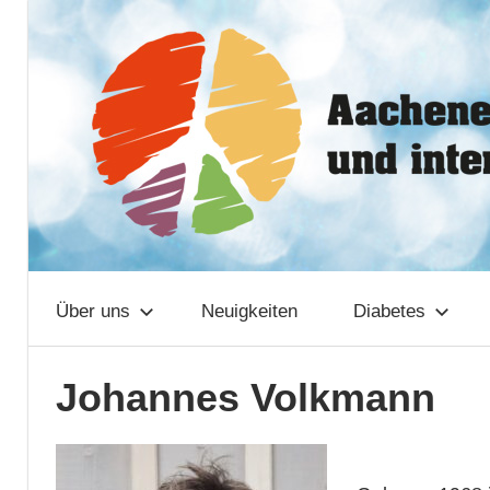
Zum
Aachener
Inhalt
springen
Netzwerk
Über uns
Neuigkeiten
Diabetes
Johannes Volkmann