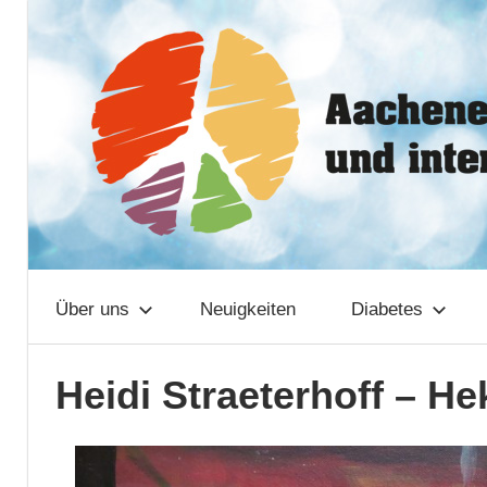
Zum
Aachener
Inhalt
springen
Netzwerk
Über uns
Neuigkeiten
Diabetes
Heidi Straeterhoff – He