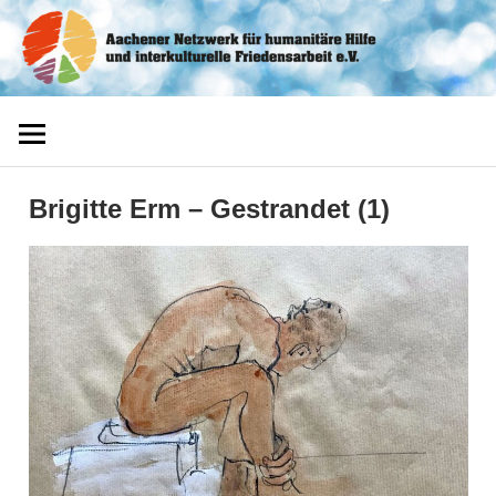
Zum
Aachener
Inhalt
springen
Netzwerk
Brigitte Erm – Gestrandet (1)