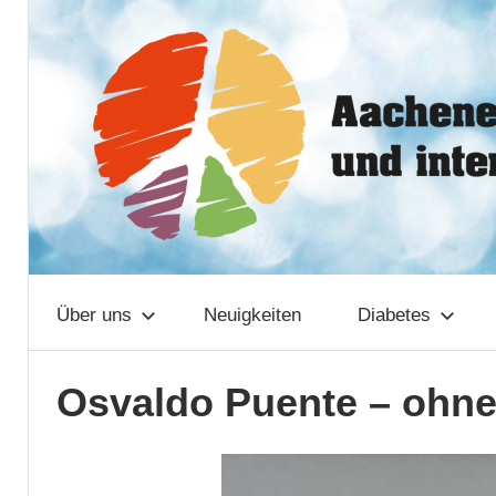
Zum
Aachener
Inhalt
springen
Netzwerk
Über uns
Neuigkeiten
Diabetes
Osvaldo Puente – ohne 