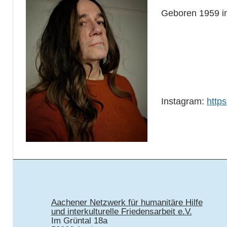
Geboren 1959 in 
Instagram:
http
Aachener Netzwerk für humanitäre Hilfe
und interkulturelle Friedensarbeit e.V.
Im Grüntal 18a