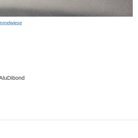
mmelwiese
 AluDibond