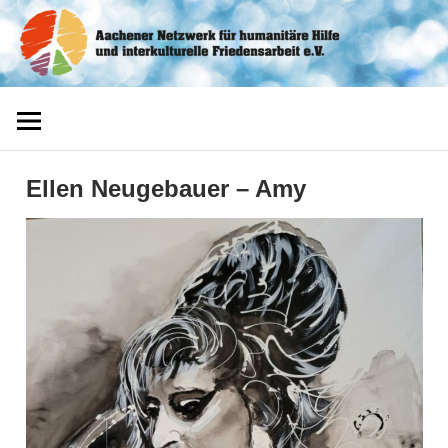
Zum
Aachener
Inhalt
springen
Netzwerk
Ellen Neugebauer – Amy