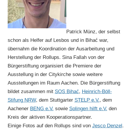
Patrick Münz, der selbst
schon als Helfer auf Lesbos und in Bihać war,
übernahm die Koor­dination der Ausarbeitung und
Her­stellung der Rollups. Sina Fallah von der
Bürgerstiftung organi­siert die Premiere der
Ausstellung in der Citykirche sowie weitere
Ausstellungen im Raum Aachen. Die Bürgerstiftung
bildet zusammen mit
SOS Bihać
,
Heinrich-Böll-
Stifung NRW
, dem Stuttgarter
STELP e.V.
, dem
Aachener
BENG e.V.
sowie
Solingen hilft e.V.
den
Kreis der aktiven Kooperationspartner.
Einige Fotos auf den Rollups sind von
Jesco Denzel
.