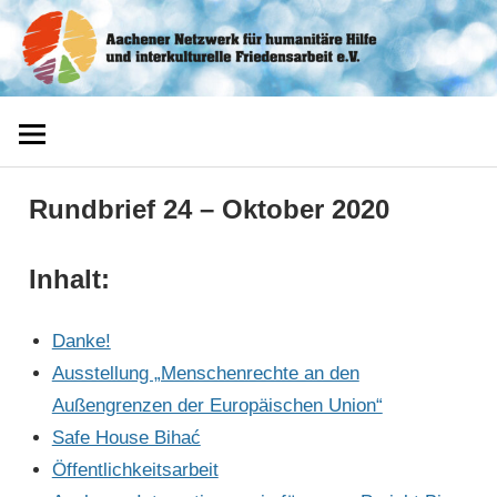
Zum
Aachener
Inhalt
springen
Netzwerk
Rundbrief 24 – Oktober 2020
Inhalt:
Danke!
Ausstellung „Menschenrechte an den
Außengrenzen der Europäischen Union“
Safe House Bihać
Öffentlichkeitsarbeit