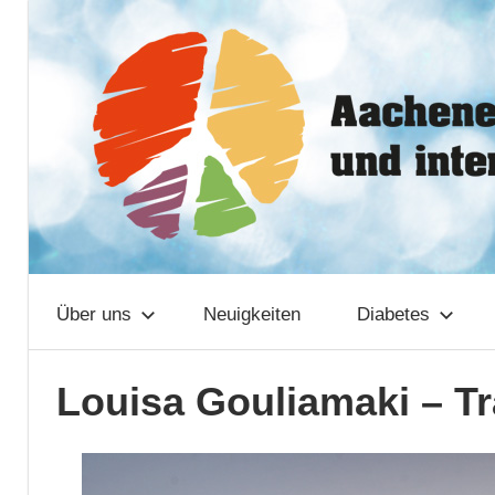
Zum
Aachener
Inhalt
springen
Netzwerk
Über uns
Neuigkeiten
Diabetes
Louisa Gouliamaki – T