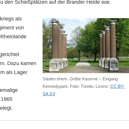
u den Schießplätzen auf der Brander Heide war.
kriegs als
iment von
r Rheinlande
gerichtet
ern. Dazu kamen
em als Lager
Säulen ehem. Gelbe Kaserne – Eingang
Kennedypark, Foto: Túrelio, Lizenz:
CC BY-
hemalige
SA 3.0
 1965
elegt.