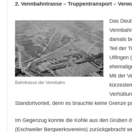
2. Vennbahntrasse – Truppentransport – Verw
Das Deuts
Vennbahn.
damals be
Teil der 
Ulfingen 
ehemalige
Mit der V
Bahntrasse der Vennbahn
kürzeste
Verhüttun
Standortvorteil, denn es brauchte keine Grenze pa
Im Gegenzug konnte die Kohle aus den Gruben 
(Eschweiler Bergwerksvereins) zurückgebracht w