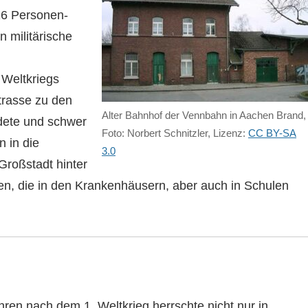
 16 Personen-
 militärische
 Weltkriegs
trasse zu den
Alter Bahnhof der Vennbahn in Aachen Brand,
dete und schwer
Foto: Norbert Schnitzler, Lizenz:
CC BY-SA
n in die
3.0
 Großstadt hinter
en, die in den Krankenhäusern, aber auch in Schulen
hren nach dem 1. Weltkrieg herrschte nicht nur in