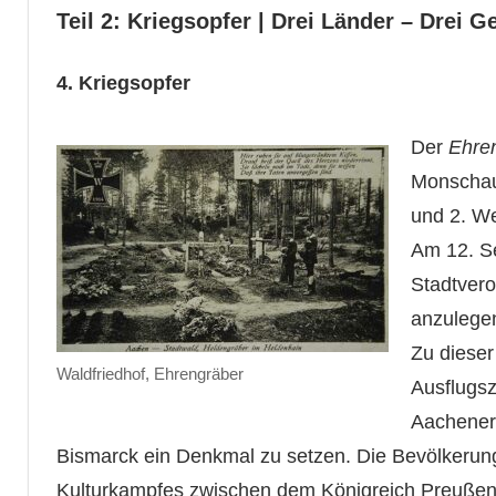
Teil 2: Kriegsopfer | Drei Länder – Drei G
4. Kriegsopfer
Der
Ehren
Monschaue
und 2. We
Am 12. S
Stadtvero
anzulege
Zu dieser
Waldfriedhof, Ehrengräber
Ausflugsz
Aachener
Bismarck ein Denkmal zu setzen. Die Bevölkerung
Kulturkampfes zwischen dem Königreich Preußen 