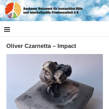
Zum
Aachener
Inhalt
springen
Netzwerk
Oliver Czarnetta – Impact