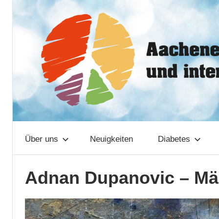
Zum
Aachener
Inhalt
springen
Netzwerk
Über uns
Neuigkeiten
Diabetes
Adnan Dupanovic – Mä