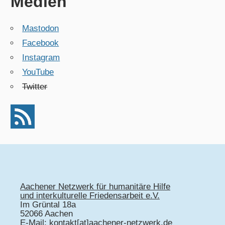
Medien
Mastodon
Facebook
Instagram
YouTube
Twitter
Aachener Netzwerk für humanitäre Hilfe
und interkulturelle Friedensarbeit e.V.
Im Grüntal 18a
52066 Aachen
E-Mail: kontakt[at]aachener-netzwerk.de